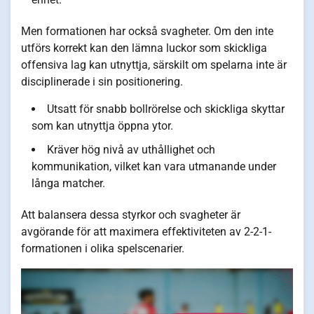
Men formationen har också svagheter. Om den inte
utförs korrekt kan den lämna luckor som skickliga
offensiva lag kan utnyttja, särskilt om spelarna inte är
disciplinerade i sin positionering.
Utsatt för snabb bollrörelse och skickliga skyttar
som kan utnyttja öppna ytor.
Kräver hög nivå av uthållighet och
kommunikation, vilket kan vara utmanande under
långa matcher.
Att balansera dessa styrkor och svagheter är
avgörande för att maximera effektiviteten av 2-2-1-
formationen i olika spelscenarier.