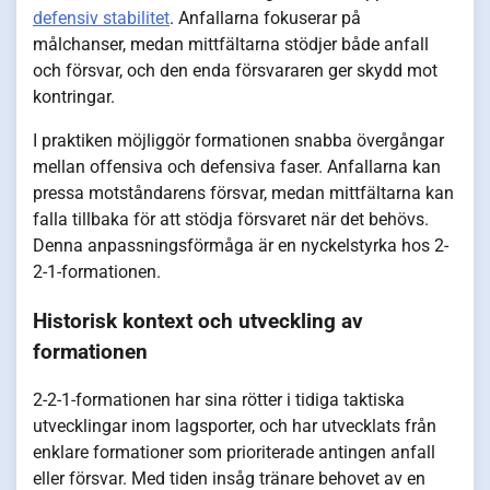
defensiv stabilitet
. Anfallarna fokuserar på
målchanser, medan mittfältarna stödjer både anfall
och försvar, och den enda försvararen ger skydd mot
kontringar.
I praktiken möjliggör formationen snabba övergångar
mellan offensiva och defensiva faser. Anfallarna kan
pressa motståndarens försvar, medan mittfältarna kan
falla tillbaka för att stödja försvaret när det behövs.
Denna anpassningsförmåga är en nyckelstyrka hos 2-
2-1-formationen.
Historisk kontext och utveckling av
formationen
2-2-1-formationen har sina rötter i tidiga taktiska
utvecklingar inom lagsporter, och har utvecklats från
enklare formationer som prioriterade antingen anfall
eller försvar. Med tiden insåg tränare behovet av en