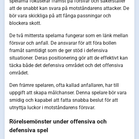
spelarna fokuserar främst på försvar och säkerställer
att de snabbt kan svara på motståndarens attacker. De
bör vara skickliga på att fånga passningar och
blockera skott.
De två mittersta spelarna fungerar som en länk mellan
försvar och anfall. De ansvarar för att föra bollen
framåt samtidigt som de ger stöd i defensiva
situationer. Deras positionering gör att de effektivt kan
täcka både det defensiva området och det offensiva
området.
Den främre spelaren, ofta kallad anfallaren, har till
uppgift att skapa målchanser. Denna spelare bör vara
smidig och kapabel att fatta snabba beslut för att
utnyttja luckor i motståndarens försvar.
Rörelsemönster under offensiva och
defensiva spel