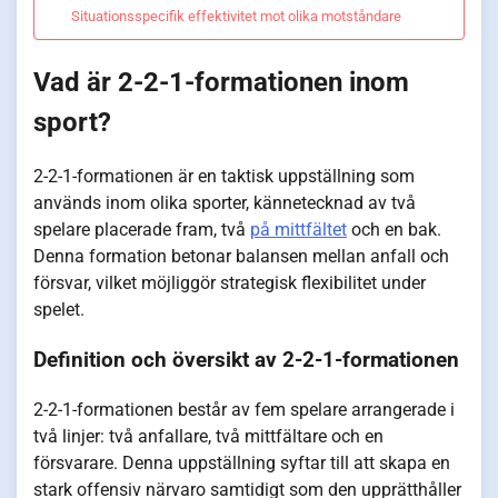
Situationsspecifik effektivitet mot olika motståndare
Vad är 2-2-1-formationen inom
sport?
2-2-1-formationen är en taktisk uppställning som
används inom olika sporter, kännetecknad av två
spelare placerade fram, två
på mittfältet
och en bak.
Denna formation betonar balansen mellan anfall och
försvar, vilket möjliggör strategisk flexibilitet under
spelet.
Definition och översikt av 2-2-1-formationen
2-2-1-formationen består av fem spelare arrangerade i
två linjer: två anfallare, två mittfältare och en
försvarare. Denna uppställning syftar till att skapa en
stark offensiv närvaro samtidigt som den upprätthåller