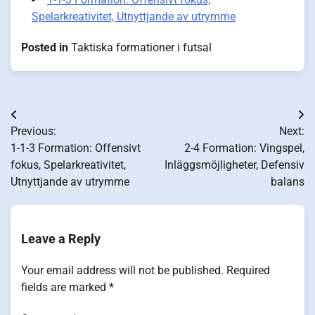
Spelarkreativitet, Utnyttjande av utrymme
Posted in
Taktiska formationer i futsal
Post
Previous:
Next:
navigation
1-1-3 Formation: Offensivt
2-4 Formation: Vingspel,
fokus, Spelarkreativitet,
Inläggsmöjligheter, Defensiv
Utnyttjande av utrymme
balans
Leave a Reply
Your email address will not be published.
Required
fields are marked
*