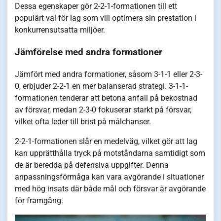
Dessa egenskaper gör 2-2-1-formationen till ett
populärt val för lag som vill optimera sin prestation i
konkurrensutsatta miljöer.
Jämförelse med andra formationer
Jämfört med andra formationer, såsom 3-1-1 eller 2-3-
0, erbjuder 2-2-1 en mer balanserad strategi. 3-1-1-
formationen tenderar att betona anfall på bekostnad
av försvar, medan 2-3-0 fokuserar starkt på försvar,
vilket ofta leder till brist på målchanser.
2-2-1-formationen slår en medelväg, vilket gör att lag
kan upprätthålla tryck på motståndarna samtidigt som
de är beredda på defensiva uppgifter. Denna
anpassningsförmåga kan vara avgörande i situationer
med hög insats där både mål och försvar är avgörande
för framgång.