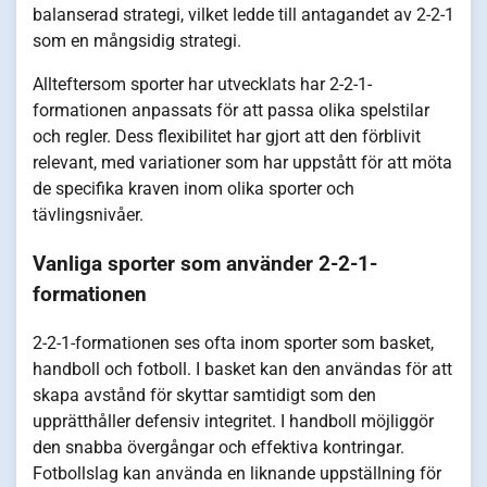
balanserad strategi, vilket ledde till antagandet av 2-2-1
som en mångsidig strategi.
Allteftersom sporter har utvecklats har 2-2-1-
formationen anpassats för att passa olika spelstilar
och regler. Dess flexibilitet har gjort att den förblivit
relevant, med variationer som har uppstått för att möta
de specifika kraven inom olika sporter och
tävlingsnivåer.
Vanliga sporter som använder 2-2-1-
formationen
2-2-1-formationen ses ofta inom sporter som basket,
handboll och fotboll. I basket kan den användas för att
skapa avstånd för skyttar samtidigt som den
upprätthåller defensiv integritet. I handboll möjliggör
den snabba övergångar och effektiva kontringar.
Fotbollslag kan använda en liknande uppställning för