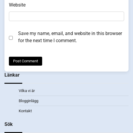
Website
Save my name, email, and website in this browser
for the next time I comment.
Länkar
Vilka vi är
Blogginlägg
Kontakt
Sök