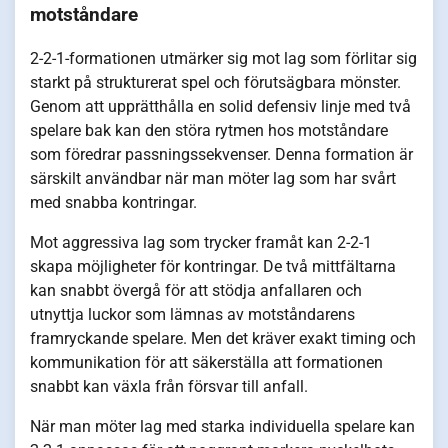
motståndare
2-2-1-formationen utmärker sig mot lag som förlitar sig
starkt på strukturerat spel och förutsägbara mönster.
Genom att upprätthålla en solid defensiv linje med två
spelare bak kan den störa rytmen hos motståndare
som föredrar passningssekvenser. Denna formation är
särskilt användbar när man möter lag som har svårt
med snabba kontringar.
Mot aggressiva lag som trycker framåt kan 2-2-1
skapa möjligheter för kontringar. De två mittfältarna
kan snabbt övergå för att stödja anfallaren och
utnyttja luckor som lämnas av motståndarens
framryckande spelare. Men det kräver exakt timing och
kommunikation för att säkerställa att formationen
snabbt kan växla från försvar till anfall.
När man möter lag med starka individuella spelare kan