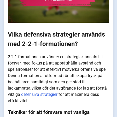
Vilka defensiva strategier används
med 2-2-1-formationen?
2-2-1-formationen använder en strategisk ansats till
försvar, med fokus på att upprätthålla avstånd och
spelarrörelser för att effektivt motverka offensiva spel.
Denna formation är utformad för att skapa tryck på
bollhållaren samtidigt som den ger stöd till
lagkamrater, vilket gör det avgörande för lag att förstå
viktiga
defensiva strategier
för att maximera dess
effektivitet.
Tekniker för att försvara mot vanliga