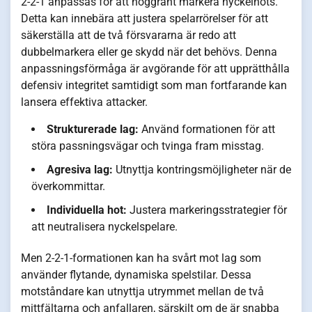
2-2-1 anpassas för att noggrant markera nyckelhots.
Detta kan innebära att justera spelarrörelser för att
säkerställa att de två försvararna är redo att
dubbelmarkera eller ge skydd när det behövs. Denna
anpassningsförmåga är avgörande för att upprätthålla
defensiv integritet samtidigt som man fortfarande kan
lansera effektiva attacker.
Strukturerade lag:
Använd formationen för att
störa passningsvägar och tvinga fram misstag.
Agresiva lag:
Utnyttja kontringsmöjligheter när de
överkommittar.
Individuella hot:
Justera markeringsstrategier för
att neutralisera nyckelspelare.
Men 2-2-1-formationen kan ha svårt mot lag som
använder flytande, dynamiska spelstilar. Dessa
motståndare kan utnyttja utrymmet mellan de två
mittfältarna och anfallaren, särskilt om de är snabba