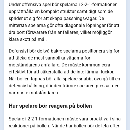
Under offensiva spel bör spelarna i 2-2-1-formationen
upprätthålla en kompakt struktur samtidigt som de
sprider ut sig för att skapa passningsvägar. De
mittersta spelarna gör ofta diagonala löpningar för att
dra bort försvarare från anfallaren, vilket möjliggör
klara skott på mål.
Defensivt bör de två bakre spelarna positionera sig för
att täcka de mest sannolika vägarna för
motståndarens anfallare. De måste kommunicera
effektivt för att säkerställa att de inte lämnar luckor.
När bollen tappas bör alla spelare snabbt övergå till en
defensiv hållning, där den främre spelaren pressar den
närmaste motståndaren.
Hur spelare bör reagera på bollen
Spelare i 2-2-1-formationen måste vara proaktiva i sina
reaktioner på bollen. När de har bollen bör de leta efter