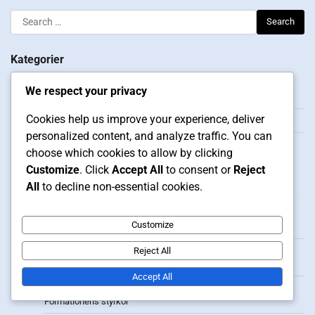
Search
for:
Kategorier
We respect your privacy
Spelarpositionering i futsalformationer
Cookies help us improve your experience, deliver
Taktisk analys av futsalformationer
personalized content, and analyze traffic. You can
Taktiska formationer i futsal
choose which cookies to allow by clicking
Customize
. Click
Accept All
to consent or
Reject
Senaste inlägg
All
to decline non-essential cookies.
2-2-2 Formation: Spelarinteraktioner, Positioneringsstrategier,
Customize
Taktisk djup
3-3 Formation: Taktiska variationer, Spelarroller,
Reject All
Situationsanpassningar
Accept All
2-1-3 Formation: Taktisk genomförande, Spelarsynergi,
Formationens styrkor