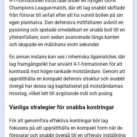
4-1-formationen inträffade under en nyligen UEFA
Champions League-match, där ett lag snabbt skiftade
från försvar till anfall efter att ha vunnit bollen på sin
egen planhalva. Den defensiva mittfältaren avbröt en
passning och spelade omedelbart en snabb boll till en
ytteranfallare, som sedan avancerade längs kanten
och skapade en målchans inom sekunder.
En annan instans kan ses i inhemska ligamatcher, där
lag framgångsrikt har använt 4-1-formationen för att
kontraslå mot högre rankade motståndare. Genom att
upprätthålla en kompakt defensiv struktur och snabbt
övergå har dessa lag kapitaliserat på motståndarnas
misstag, vilket lett till avgörande mål och poäng.
Vanliga strategier för snabba kontringar
För att genomföra effektiva kontringar bör lag
fokusera på att upprätthålla en kompakt form när de
försvarar och snabbt övergå till en offensiv inställning