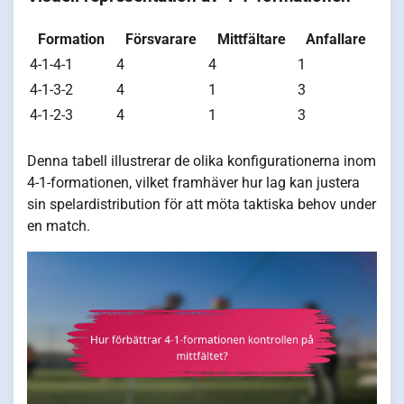
Formation
Försvarare
Mittfältare
Anfallare
4-1-4-1
4
4
1
4-1-3-2
4
1
3
4-1-2-3
4
1
3
Denna tabell illustrerar de olika konfigurationerna inom
4-1-formationen, vilket framhäver hur lag kan justera
sin spelardistribution för att möta taktiska behov under
en match.