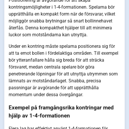
Positionering är avgörande för att skapa
kontringsmöjligheter i 1-4-formationen. Spelarna bör
upprätthålla en kompakt form när de försvarar, vilket
möjliggör snabba brytningar så snart bollinnehavet
återfås. Denna kompakthet hjälper till att minimera
luckor som motståndarna kan utnyttja.
Under en kontring måste spelarna positionera sig för
att ta emot bollen i fördelaktiga områden. Till exempel
bör ytteranfallare hålla sig breda för att sträcka
försvaret, medan centrala spelare bör göra
penetrerande löpningar för att utnyttja utrymmen som
lämnats av motståndarlaget. Snabba, precisa
passningar är avgörande för att upprätthålla
momentum under dessa övergångar.
Exempel på framgångsrika kontringar med
hjälp av 1-4-formationen
Flera lag har effektivt använt 1-4-formationen för