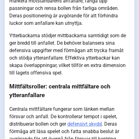
markera motståndarens anfallare, fånga upp
passningar och rensa bollen från farliga områden.
Deras positionering är avgörande för att förhindra
luckor som anfallare kan utnyttja.
Ytterbackarna stödjer mittbackarna samtidigt som de
ger bredd till anfallet. De behöver balansera sina
defensiva uppgifter med förmågan att trycka framåt
och stödja ytteranfallare. Effektiva ytterbackar kan
skapa överlappningar, vilket tillför en extra dimension
till lagets offensiva spel.
Mittfältsroller: centrala mittfältare och
ytteranfallare
Centrala mittfältare fungerar som länken mellan
försvar och anfall. De kontrollerar tempot i spelet,
distribuerar bollen och ger
defensivt skydd
. Deras
förmåga att läsa spelet och fatta snabba beslut är
avgörande för att övergå från försvar till kontring.