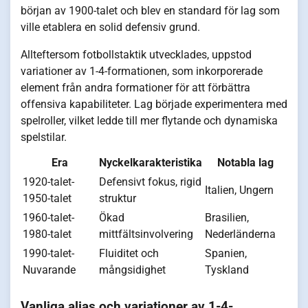
början av 1900-talet och blev en standard för lag som
ville etablera en solid defensiv grund.
Allteftersom fotbollstaktik utvecklades, uppstod
variationer av 1-4-formationen, som inkorporerade
element från andra formationer för att förbättra
offensiva kapabiliteter. Lag började experimentera med
spelroller, vilket ledde till mer flytande och dynamiska
spelstilar.
Era
Nyckelkarakteristika
Notabla lag
1920-talet-
Defensivt fokus, rigid
Italien, Ungern
1950-talet
struktur
1960-talet-
Ökad
Brasilien,
1980-talet
mittfältsinvolvering
Nederländerna
1990-talet-
Fluiditet och
Spanien,
Nuvarande
mångsidighet
Tyskland
Vanliga alias och variationer av 1-4-