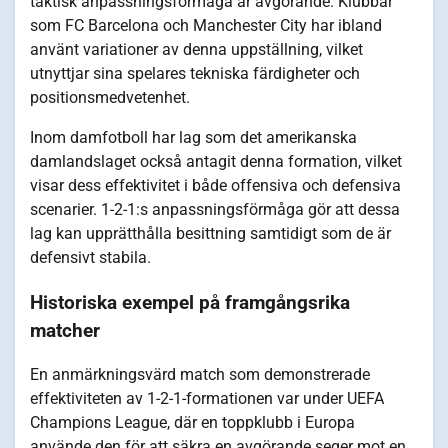
taktisk anpassningsförmåga är avgörande. Klubbar
som FC Barcelona och Manchester City har ibland
använt variationer av denna uppställning, vilket
utnyttjar sina spelares tekniska färdigheter och
positionsmedvetenhet.
Inom damfotboll har lag som det amerikanska
damlandslaget också antagit denna formation, vilket
visar dess effektivitet i både offensiva och defensiva
scenarier. 1-2-1:s anpassningsförmåga gör att dessa
lag kan upprätthålla besittning samtidigt som de är
defensivt stabila.
Historiska exempel på framgångsrika
matcher
En anmärkningsvärd match som demonstrerade
effektiviteten av 1-2-1-formationen var under UEFA
Champions League, där en toppklubb i Europa
använde den för att säkra en avgörande seger mot en