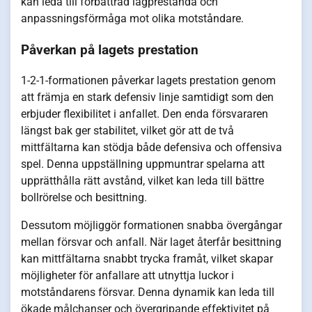
kan leda till förbättrad lagprestanda och
anpassningsförmåga mot olika motståndare.
Påverkan på lagets prestation
1-2-1-formationen påverkar lagets prestation genom
att främja en stark defensiv linje samtidigt som den
erbjuder flexibilitet i anfallet. Den enda försvararen
längst bak ger stabilitet, vilket gör att de två
mittfältarna kan stödja både defensiva och offensiva
spel. Denna uppställning uppmuntrar spelarna att
upprätthålla rätt avstånd, vilket kan leda till bättre
bollrörelse och besittning.
Dessutom möjliggör formationen snabba övergångar
mellan försvar och anfall. När laget återfår besittning
kan mittfältarna snabbt trycka framåt, vilket skapar
möjligheter för anfallare att utnyttja luckor i
motståndarens försvar. Denna dynamik kan leda till
ökade målchanser och övergripande effektivitet på