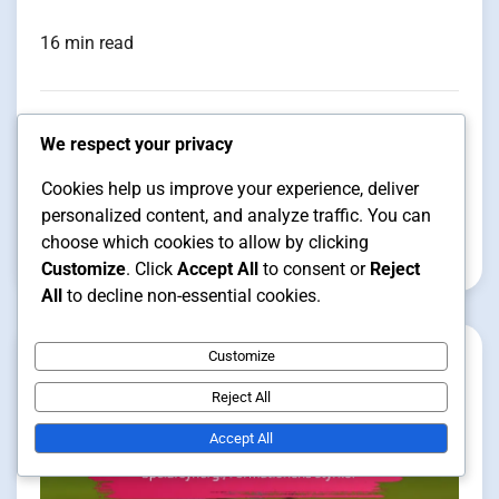
16 min read
2-2-2 Formation: Taktisk
We respect your privacy
effektivitet, Spelarkemi,
Cookies help us improve your experience, deliver
Spelstrategier
personalized content, and analyze traffic. You can
choose which cookies to allow by clicking
Clara Vance
15/01/2026
Customize
. Click
Accept All
to consent or
Reject
All
to decline non-essential cookies.
Customize
Reject All
Accept All